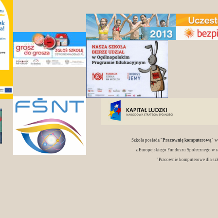
Szkoła posiada "
Pracownię komputerową
" 
z Europejskiego Funduszu Społecznego w r
"Pracownie komputerowe dla sz