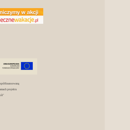
współfinansowaną
amach projektu
kół"