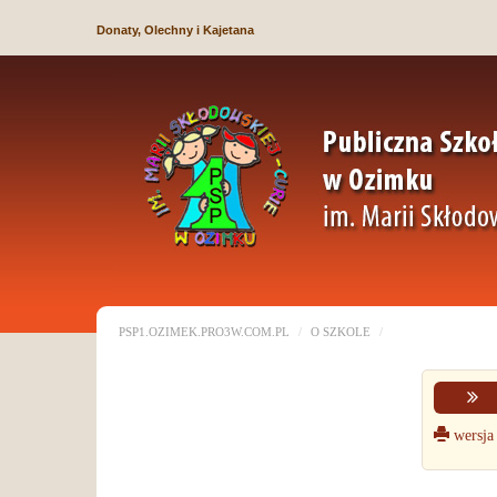
Donaty, Olechny i Kajetana
PSP1.OZIMEK.PRO3W.COM.PL
O SZKOLE
wersja