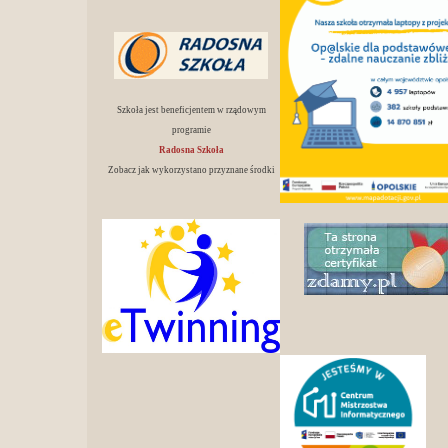
Szkoła jest beneficjentem w rządowym
programie
Radosna Szkoła
Zobacz jak wykorzystano przyznane środki