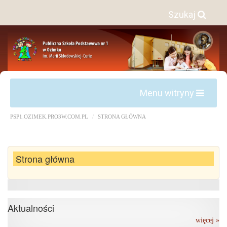
Szukaj
Menu witryny
PSP1.OZIMEK.PRO3W.COM.PL
STRONA GŁÓWNA
Strona główna
Aktualności
więcej »