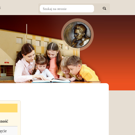
ność
ęcie