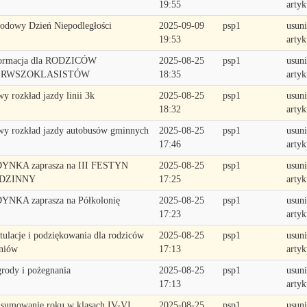
19:55
artyk
odowy Dzień Niepodległości
2025-09-09
psp1
usuni
19:53
artyk
ormacja dla RODZICÓW
2025-08-25
psp1
usuni
ERWSZOKLASISTÓW
18:35
artyk
y rozkład jazdy linii 3k
2025-08-25
psp1
usuni
18:32
artyk
y rozkład jazdy autobusów gminnych
2025-08-25
psp1
usuni
17:46
artyk
YNKA zaprasza na III FESTYN
2025-08-25
psp1
usuni
DZINNY
17:25
artyk
YNKA zaprasza na Półkolonię
2025-08-25
psp1
usuni
17:23
artyk
tulacje i podziękowania dla rodziców
2025-08-25
psp1
usuni
niów
17:13
artyk
rody i pożegnania
2025-08-25
psp1
usuni
17:13
artyk
sumowanie roku w klasach IV-VI
2025-08-25
psp1
usuni