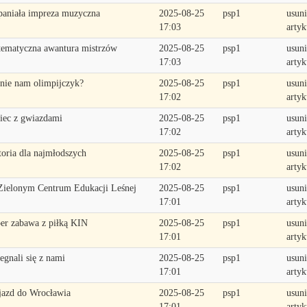
aniała impreza muzyczna
2025-08-25
psp1
usuni
17:03
artyk
ematyczna awantura mistrzów
2025-08-25
psp1
usuni
17:03
artyk
nie nam olimpijczyk?
2025-08-25
psp1
usuni
17:02
artyk
iec z gwiazdami
2025-08-25
psp1
usuni
17:02
artyk
toria dla najmłodszych
2025-08-25
psp1
usuni
17:02
artyk
ielonym Centrum Edukacji Leśnej
2025-08-25
psp1
usuni
17:01
artyk
er zabawa z piłką KIN
2025-08-25
psp1
usuni
17:01
artyk
egnali się z nami
2025-08-25
psp1
usuni
17:01
artyk
azd do Wrocławia
2025-08-25
psp1
usuni
17:01
artyk