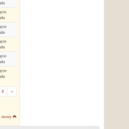
ułu
ęcie
ułu
ęcie
ułu
ęcie
ułu
ęcie
ułu
ęcie
ułu
8
»
ę strony