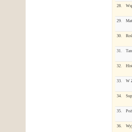
28.
Wsp
29.
Mat
30.
Roś
31.
Tan
32.
His
33.
W Z
34.
Sup
35.
Poż
36.
Wyj