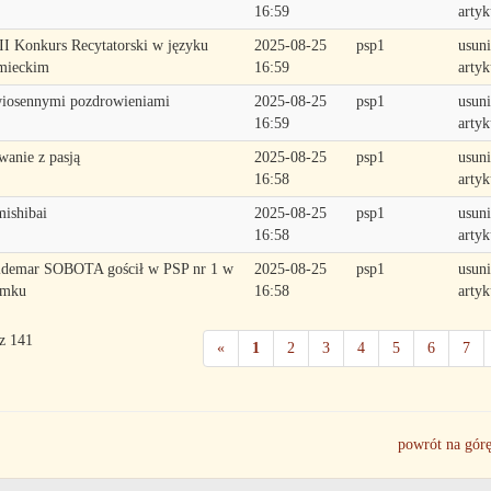
16:59
artyk
I Konkurs Recytatorski w języku
2025-08-25
psp1
usuni
mieckim
16:59
artyk
iosennymi pozdrowieniami
2025-08-25
psp1
usuni
16:59
artyk
wanie z pasją
2025-08-25
psp1
usuni
16:58
artyk
ishibai
2025-08-25
psp1
usuni
16:58
artyk
demar SOBOTA gościł w PSP nr 1 w
2025-08-25
psp1
usuni
imku
16:58
artyk
 z 141
«
1
2
3
4
5
6
7
powrót na gór