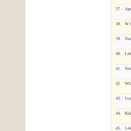
37.
Ape
38.
W t
39.
Świ
40.
Lek
41.
Śni
42.
Włą
43.
Ucz
44.
Rad
45.
Lek