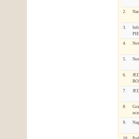
2.
Nar
3.
Inf
PI
4.
Now
5.
Now
6.
JED
RO
7.
JED
8.
Gra
ucz
9.
Nag
10.
Pod