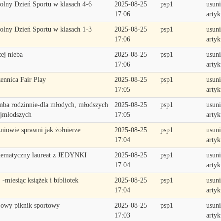
olny Dzień Sportu w klasach 4-6
2025-08-25
psp1
usuni
17:06
artyk
olny Dzień Sportu w klasach 1-3
2025-08-25
psp1
usuni
17:06
artyk
żej nieba
2025-08-25
psp1
usuni
17:06
artyk
ennica Fair Play
2025-08-25
psp1
usuni
17:05
artyk
ba rodzinnie-dla młodych, młodszych
2025-08-25
psp1
usuni
ajmłodszych
17:05
artyk
niowie sprawni jak żołnierze
2025-08-25
psp1
usuni
17:04
artyk
ematyczny laureat z JEDYNKI
2025-08-25
psp1
usuni
17:04
artyk
 -miesiąc książek i bibliotek
2025-08-25
psp1
usuni
17:04
artyk
owy piknik sportowy
2025-08-25
psp1
usuni
17:03
artyk