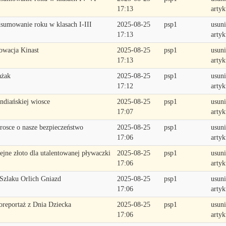
17:13
artyk
sumowanie roku w klasach I-III
2025-08-25
psp1
usuni
17:13
artyk
owacja Kinast
2025-08-25
psp1
usuni
17:13
artyk
ażak
2025-08-25
psp1
usuni
17:12
artyk
ndiańskiej wiosce
2025-08-25
psp1
usuni
17:07
artyk
rosce o nasze bezpieczeństwo
2025-08-25
psp1
usuni
17:06
artyk
ejne złoto dla utalentowanej pływaczki
2025-08-25
psp1
usuni
17:06
artyk
Szlaku Orlich Gniazd
2025-08-25
psp1
usuni
17:06
artyk
oreportaż z Dnia Dziecka
2025-08-25
psp1
usuni
17:06
artyk