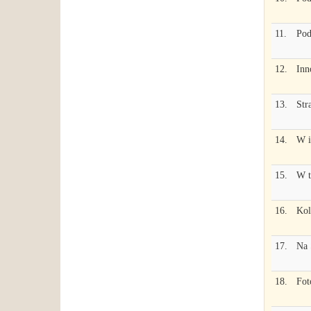
11.
Pod
12.
Inn
13.
Str
14.
W i
15.
W t
16.
Kol
17.
Na 
18.
Fot