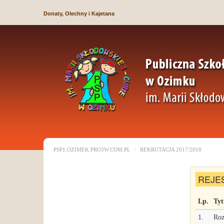
Donaty, Olechny i Kajetana
PSP1.OZIMEK.PRO3W.COM.PL
REKRUTACJA 2017/2018
REJE
Lp.
Tyt
1.
Roz