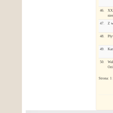
46.
XXI
nie
47.
Z w
48.
Pły
49.
Kam
50.
Wal
Oz
Strona: 1