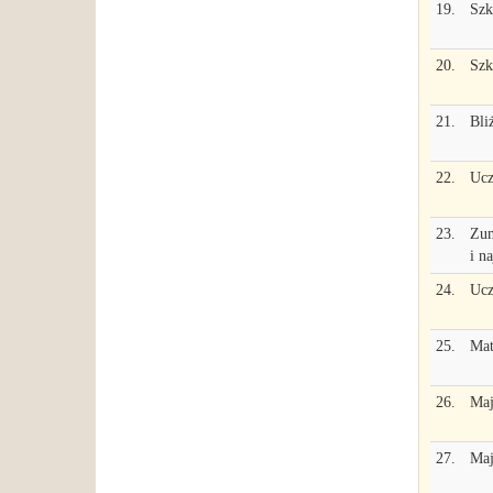
19.
Szk
20.
Szk
21.
Bli
22.
Ucz
23.
Zum
i n
24.
Ucz
25.
Mat
26.
Maj
27.
Maj