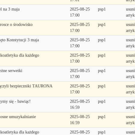
l na 3 maja
2025-08-25
psp1
usuni
17:00
artyk
rosce o środowisko
2025-08-25
psp1
usuni
17:00
artyk
ęto Konstytucji 3 maja
2025-08-25
psp1
usuni
17:00
artyk
koatletyka dla każdego
2025-08-25
psp1
usuni
17:00
artyk
eżne serwetki
2025-08-25
psp1
usuni
17:00
artyk
czyli bezpieczniki TAURONA
2025-08-25
psp1
usuni
17:00
artyk
ymy się - bawiąc!
2025-08-25
psp1
usuni
16:59
artyk
osne umuzykalnianie
2025-08-25
psp1
usuni
16:59
artyk
koatletyka dla każdego
2025-08-25
psp1
usuni