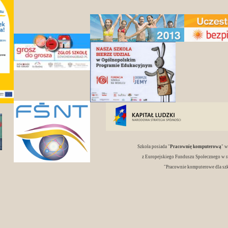
Szkoła posiada "
Pracownię komputerową
" 
z Europejskiego Funduszu Społecznego w r
"Pracownie komputerowe dla sz