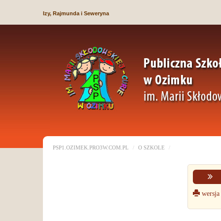
Izy, Rajmunda i Seweryna
PSP1.OZIMEK.PRO3W.COM.PL
O SZKOLE
wersja