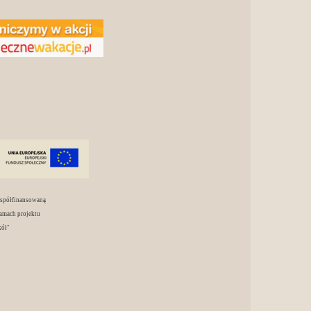
współfinansowaną
amach projektu
kół"