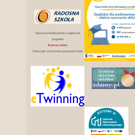
Szkoła jest beneficjentem w rządowym
programie
Radosna Szkoła
Zobacz jak wykorzystano przyznane środki