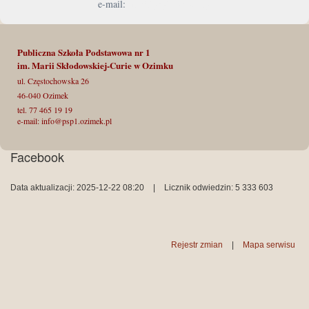
e-mail:
info@psp1.ozimek.pl
Publiczna Szkoła Podstawowa nr 1
im. Marii Skłodowskiej-Curie
w Ozimku
ul. Częstochowska 26
46-040 Ozimek
tel. 77 465 19 19
e-mail: info@psp1.ozimek.pl
Facebook
Data aktualizacji: 2025-12-22 08:20
|
Licznik odwiedzin: 5 333 603
Rejestr zmian
|
Mapa serwisu