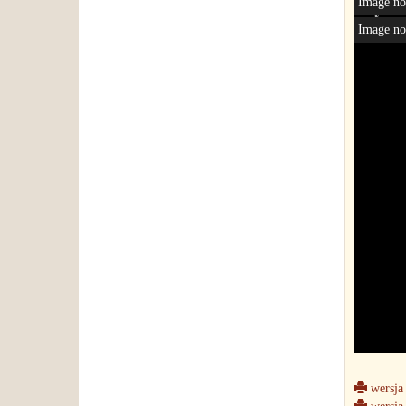
Image no
Image no
wersja 