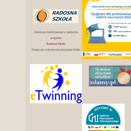
Szkoła jest beneficjentem w rządowym
programie
Radosna Szkoła
Zobacz jak wykorzystano przyznane środki