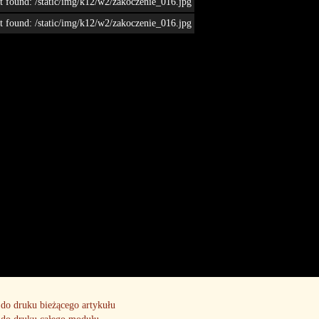
t found: /static/img/k12/w2/zakoczenie_016.jpg
t found: /static/img/k12/w2/zakoczenie_016.jpg
do druku bieżącego artykułu