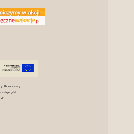
współfinansowaną
amach projektu
kół"