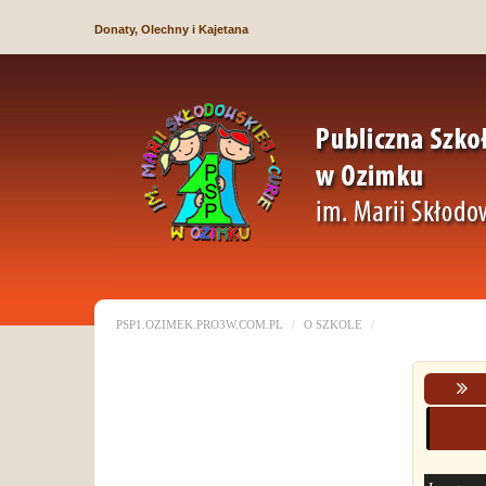
Donaty, Olechny i Kajetana
PSP1.OZIMEK.PRO3W.COM.PL
O SZKOLE