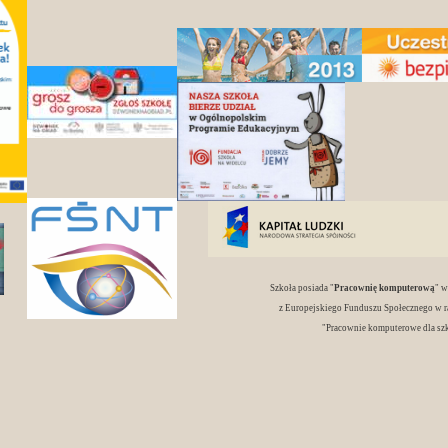
Szkoła posiada "
Pracownię komputerową
" 
z Europejskiego Funduszu Społecznego w r
"Pracownie komputerowe dla sz