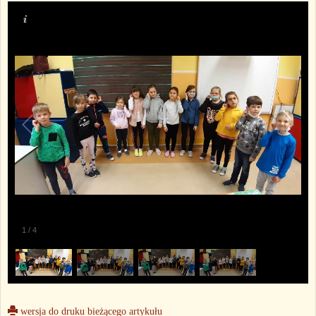
1
/
4
wersja do druku bieżącego artykułu