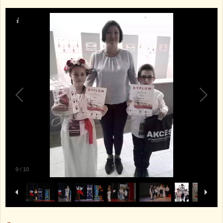
9
/
10